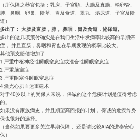
（所保障之器官包括：乳房、子宮頸、大腸及直腸、輸卵管、
肺、鼻咽、卵巢、陰莖、胃及食道、睪丸、泌尿道、子宮及陰
道）
多出了： 大肠及直肠，肺， 鼻咽，胃及食道，泌尿道。
多出的这几项预付确实是在我们生活中发病率比较高的早期癌
症， 并且直肠，鼻咽和胃也在早期发现的概率比较大。
其他预支赔偿增加了
1 严重中枢神经性睡眠窒息症或混合性睡眠窒息症
2 严重脑癫症
3 严重阻塞性睡眠窒息症
4 激光心肌血运重建术
对于40岁以上的受保人来说， 保诚的这个危疾计划是值得考虑
的。
如果没有家族病史，并且期望高回报的计划， 保诚的危疾终身
保也很好的选择。
（当然如果要更多关注早期保障， 还是请比较AIA的进泰安心
保）