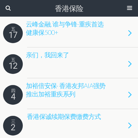
香港保险
云峰金融, 谁与争锋-重疾首选
五
健康保500+
17
亲们，我回来了
五
12
加裕倍安保· 香港友邦AIA强势
四
推出加裕重疾系列
4
香港保诚续期保费缴费方式
三
2