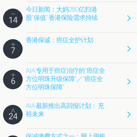
今日新闻：大妈280亿扫港
一
股“保值” 香港保险需求持续
14
香港保诚：癌症全护计划
十
7
AIA 专用于癌症治疗的“癌症全
十
方位明珠升级保障“／“癌症全
6
方位明珠保障”
AIA 最新推出高回报计划： 充
八
裕未来
24
保诚缴费方式之一：网上用银