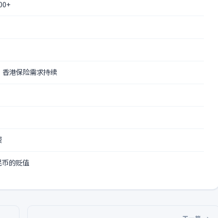
0+
 香港保险需求持续
费
民币的贬值