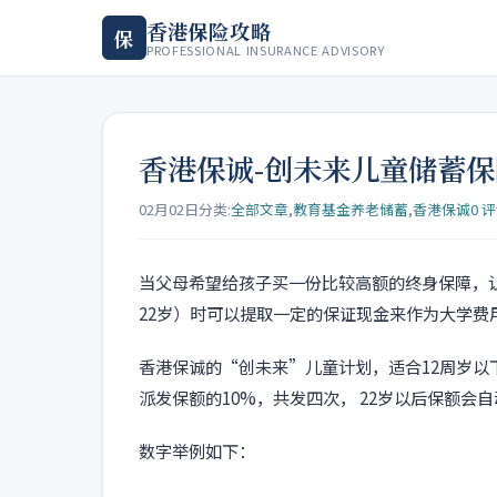
香港保险攻略
保
PROFESSIONAL INSURANCE ADVISORY
香港保诚-创未来儿童储蓄
02月02日
分类:
全部文章
,
教育基金养老储蓄
,
香港保诚
0 
当父母希望给孩子买一份比较高额的终身保障，让
22岁）时可以提取一定的保证现金来作为大学费
香港保诚的“创未来”儿童计划，适合12周岁以下
派发保额的10%，共发四次， 22岁以后保额会
数字举例如下：