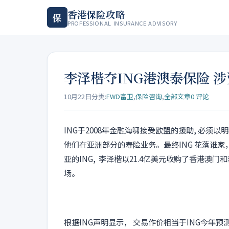
香港保险攻略
保
PROFESSIONAL INSURANCE ADVISORY
李泽楷夺ING港澳泰保险 涉
10月22日
分类:
FWD富卫
,
保险咨询
,
全部文章
0 评论
ING于2008年金融海啸接受欧盟的援助, 必须
他们在亚洲部分的寿险业务。最终ING 花落谁家，
亚的ING, 李泽楷以21.4亿美元收购了香港澳
场。
根据ING声明显示， 交易作价相当于ING今年预测