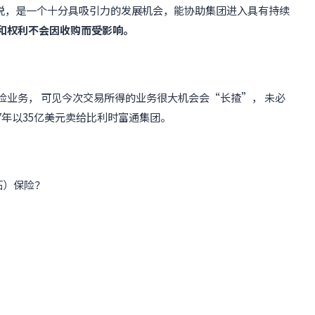
说，是一个十分具吸引力的发展机会，能协助集团进入具有持续
和权利不会因收购而受影响。
险业务， 可见今次交易所得的业务很大机会会“长揸”， 未必
07年以35亿美元卖给比利时富通集团。
拓）保险？