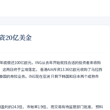
资20亿美金
以明年底偿还100亿欧元。ING从去年开始就找合适的投资者来收购
 这两日终于尘埃落定。 香港AIA斥资13.36亿欧元收购了马拉西
门和泰国的寿险业务。ING现在亚洲 只剩下韩国和日本两个成熟市
盈利的24.3倍， 市帐率1.9倍， 而交易有待监管部门批准， 预料