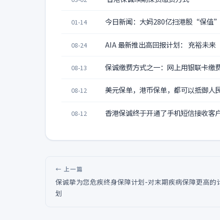
今日新闻：大妈280亿扫港股“保值”
01-14
AIA 最新推出高回报计划： 充裕未来
08-24
保诚缴费方式之一：网上用银联卡缴
08-13
美元保单，港币保单，都可以抵御人
08-12
香港保诚终于开通了手机短信接收客
08-12
← 上一篇
保诚挚为您危疾终身保障计划-对末期疾病保障更高的
划