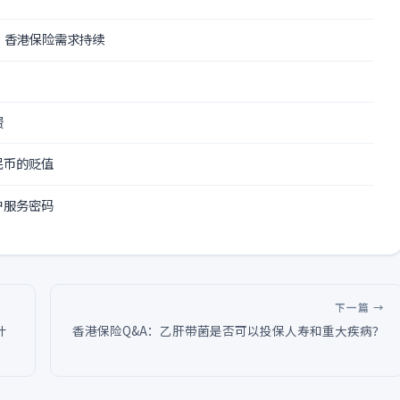
 香港保险需求持续
费
民币的贬值
户服务密码
下一篇 →
计
香港保险Q&A：乙肝带菌是否可以投保人寿和重大疾病？