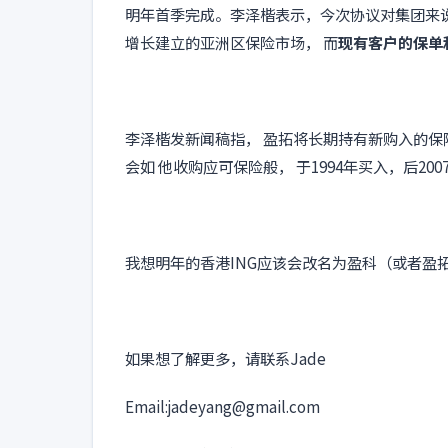
明年首季完成。李泽楷表示，今次协议对集团来
增长建立的亚洲区保险市场， 而
现有客户的保单
李泽楷发新闻稿指， 盈拓将长期持有新购入的保
会如 他收购应可保险般， 于1994年买入，后20
我想明年的香港ING应该会改名为盈科（或者盈
如果想了解更多，请联系Jade
Email:jadeyang@gmail.com