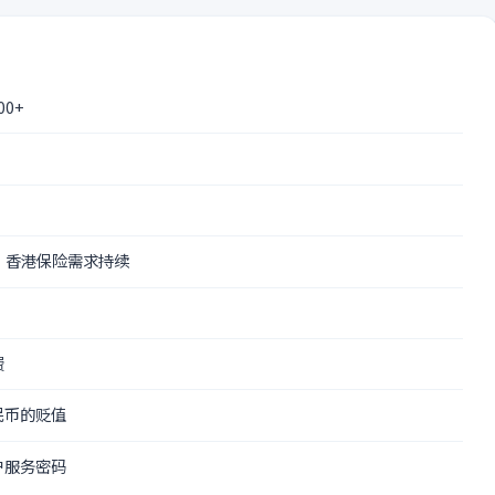
0+
 香港保险需求持续
费
民币的贬值
户服务密码