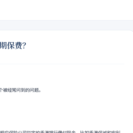
续期保费？
个被经常问到的问题。
到相应保险公司指定的香港银行缴付现金，比如香港保诚和宏利