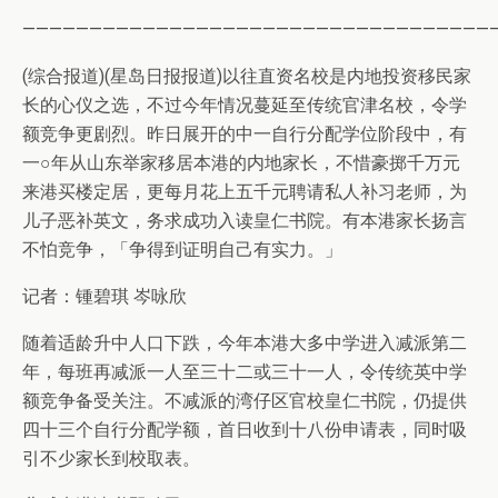
———————————————————————————————————
(综合报道)(星岛日报报道)以往直资名校是内地投资移民家
长的心仪之选，不过今年情况蔓延至传统官津名校，令学
额竞争更剧烈。昨日展开的中一自行分配学位阶段中，有
一○年从山东举家移居本港的内地家长，不惜豪掷千万元
来港买楼定居，更每月花上五千元聘请私人补习老师，为
儿子恶补英文，务求成功入读皇仁书院。有本港家长扬言
不怕竞争，「争得到证明自己有实力。」
记者：锺碧琪 岑咏欣
随着适龄升中人口下跌，今年本港大多中学进入减派第二
年，每班再减派一人至三十二或三十一人，令传统英中学
额竞争备受关注。不减派的湾仔区官校皇仁书院，仍提供
四十三个自行分配学额，首日收到十八份申请表，同时吸
引不少家长到校取表。