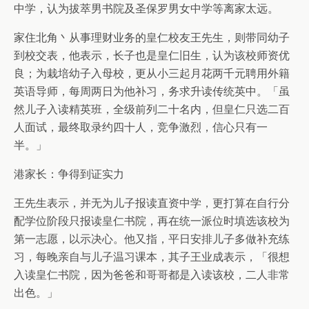
中学，认为拔萃男书院及圣保罗男女中学等离家太远。
家住北角丶从事理财业务的皇仁校友王先生，则带同幼子
到校交表，他表示，长子也是皇仁旧生，认为该校师资优
良；为栽培幼子入母校，更从小三起月花两千元聘用外籍
英语导师，每周两日为他补习，务求升读传统英中。「虽
然儿子入读精英班，全级前列二十名内，但皇仁只选二百
人面试，最终取录约四十人，竞争激烈，信心只有一
半。」
港家长：争得到证实力
王先生表示，并无为儿子报读直资中学，更打算在自行分
配学位阶段只报读皇仁书院，再在统一派位时填选该校为
第一志愿，以示决心。他又指，平日安排儿子多做补充练
习，每晚亲自与儿子温习课本，其子王业成表示，「很想
入读皇仁书院，因为爸爸和哥哥都是入读该校，二人非常
出色。」