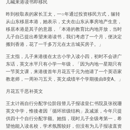
儿喊来港读书即移民
昨到校取表的家长王太，一○年通过投资移民方式，辗转
从山东移居本港，她表示，丈夫在山东从事房地产生意，
移居本港是其子的意愿，「本港的教育比内地开放，当时
儿子自己提出希望来港读书，我们考虑了一个月，便决定
搬到香港，花了一千多万元在太古城买房子。」
王太指，儿子来港後在太古小学入读小四，初时不会讲广
东话，英文水平只有小学一年级，「因为内地一星期只有
一节英文课，来港後首年月花五千元为他请了一个英语家
教老师，一周补习五天，英文成绩半个学期後由B变A。」
月花五千恶补英文
王太计画自行分配学位阶段替儿子报读皇仁书院及张祝珊
英文中学，惟後者因「循环班级结构」及减派，今年只提
供四十个自行分配学额。她指，现时儿子全级考第一，希
望他能入读名校，学术氛围较好，但没有为儿子报读直资