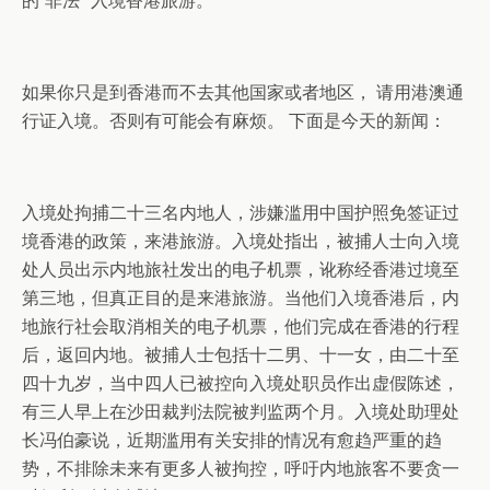
的“非法” 入境香港旅游。
如果你只是到香港而不去其他国家或者地区， 请用港澳通
行证入境。否则有可能会有麻烦。 下面是今天的新闻：
入境处拘捕二十三名内地人，涉嫌滥用中国护照免签证过
境香港的政策，来港旅游。入境处指出，被捕人士向入境
处人员出示内地旅社发出的电子机票，讹称经香港过境至
第三地，但真正目的是来港旅游。当他们入境香港后，内
地旅行社会取消相关的电子机票，他们完成在香港的行程
后，返回内地。被捕人士包括十二男、十一女，由二十至
四十九岁，当中四人已被控向入境处职员作出虚假陈述，
有三人早上在沙田裁判法院被判监两个月。入境处助理处
长冯伯豪说，近期滥用有关安排的情况有愈趋严重的趋
势，不排除未来有更多人被拘控，呼吁内地旅客不要贪一