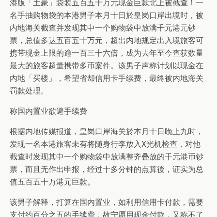
港版「土豪」袋装五百五十万元现金巨款北上被截查！一
名手抽购物袋的本港男子本月十日於皇岗口岸出境时，被
内地海关截查并发现其中一个购物袋中放满千元港元钞
票，总值多达五百五十万元，超出内地规定出入境旅客可
携带现金上限的逾一百三十六倍，成为去年至今查获数量
最大的旅客超量携带多币案件。该男子声称计划以现金在
内地「买楼」，希望省却信用卡手续费，最终被内地海关
罚款处理。
称国内置业欲避手续费
根据内地传媒报道，皇岗口岸海关於本月十日晚上九时，
发现一名本港旅客未有将随身行李放入X光机检查，对他
截查时发现其中一个购物袋中放满整齐叠放的千元港币钞
票，而且无作出申报，经过十多分钟的点算後，证实为总
值五百五十万港元巨款。
该男子解释，打算在国内置业，如利用信用卡付款，需要
支付约百分之五的手续费，故宁愿用现金付款，又称不了