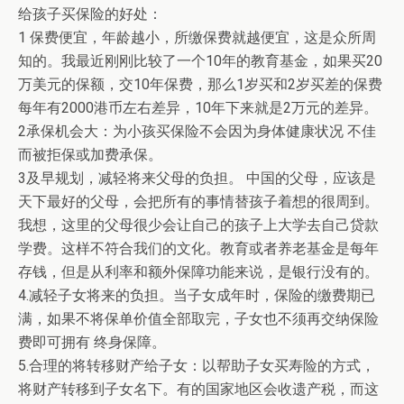
给孩子买保险的好处：
1 保费便宜，年龄越小，所缴保费就越便宜，这是众所周
知的。我最近刚刚比较了一个10年的教育基金，如果买20
万美元的保额，交10年保费，那么1岁买和2岁买差的保费
每年有2000港币左右差异，10年下来就是2万元的差异。
2承保机会大：为小孩买保险不会因为身体健康状况 不佳
而被拒保或加费承保。
3及早规划，减轻将来父母的负担。 中国的父母，应该是
天下最好的父母，会把所有的事情替孩子着想的很周到。
我想，这里的父母很少会让自己的孩子上大学去自己贷款
学费。这样不符合我们的文化。教育或者养老基金是每年
存钱，但是从利率和额外保障功能来说，是银行没有的。
4.减轻子女将来的负担。当子女成年时，保险的缴费期已
满，如果不将保单价值全部取完，子女也不须再交纳保险
费即可拥有 终身保障。
5.合理的将转移财产给子女：以帮助子女买寿险的方式，
将财产转移到子女名下。有的国家地区会收遗产税，而这