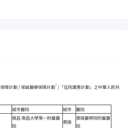
*
保障計劃 / 保誠醫療保障計劃
/「住院護惠計劃」之中華人民共
城市醫院
城市
醫院
南昌 南昌大學第一附屬醫
貴陽醫學院附屬醫
貴陽
院
院