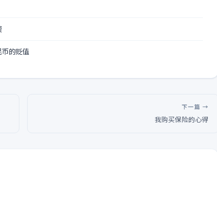
费
民币的贬值
下一篇 →
我购买保险的心得