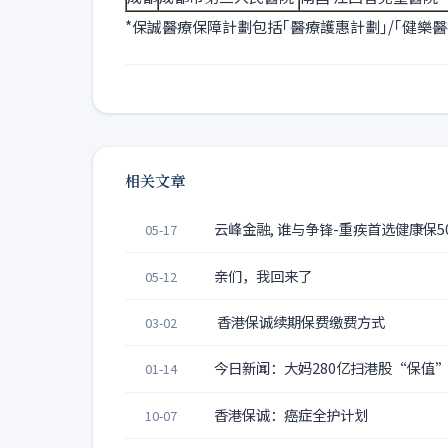
*保誠醫療保障計劃包括｢醫療護惠計劃｣/｢健樂醫
相关文章
云峰金融, 谁与争锋-重疾首选健康保50
05-17
亲们，我回来了
05-12
香港保诚续期保费缴费方式
03-02
今日新闻：大妈280亿扫港股“保值”
01-14
香港保诚：癌症全护计划
10-07