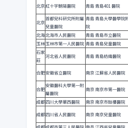
北京
紅十字朝陽醫院
青島 青島401 醫院
首都兒科研究所附屬
青島 青島大學醫學院
北京
兒童醫院
院
北海
北海市人民醫院
青島 青島市立醫院
玉林
玉林市第一人民醫院
青島 青島兒童醫院
石家
河北省人民醫院
青島 青島紡織醫院
莊
合肥
安徽省立醫院
南京 江蘇省人民醫院
安徽醫科大學第一附
合肥
南京 南京市第一醫院
屬醫院
成都
四川大學華西醫院
南京 南京市鼓樓醫院
成都
四川省人民醫院
南京 南京兒童醫院
成都
成都市第三人民醫院
南昌 江西省兒童醫院