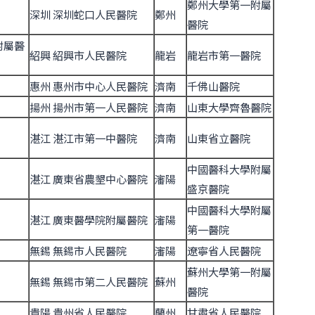
鄭州大學第一附屬
深圳 深圳蛇口人民醫院
鄭州
醫院
附屬醫
紹興 紹興市人民醫院
龍岩
龍岩市第一醫院
惠州 惠州市中心人民醫院
濟南
千佛山醫院
揚州 揚州市第一人民醫院
濟南
山東大學齊魯醫院
湛江 湛江市第一中醫院
濟南
山東省立醫院
中國醫科大學附屬
湛江 廣東省農墾中心醫院
瀋陽
盛京醫院
中國醫科大學附屬
湛江 廣東醫學院附屬醫院
瀋陽
第一醫院
無錫 無錫市人民醫院
瀋陽
遼寧省人民醫院
蘇州大學第一附屬
無錫 無錫市第二人民醫院
蘇州
醫院
貴陽 貴州省人民醫院
蘭州
甘肅省人民醫院