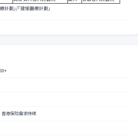
療計劃｣/｢健愉醫療計劃｣
0+
 香港保险需求持续