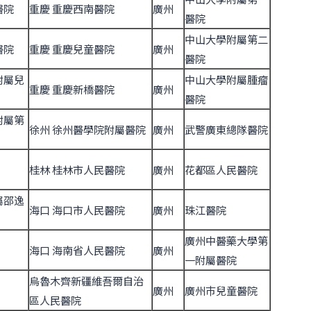
醫院
重慶 重慶西南醫院
廣州
醫院
中山大學附屬第二
醫院
重慶 重慶兒童醫院
廣州
醫院
附屬兒
中山大學附屬腫瘤
重慶 重慶新橋醫院
廣州
醫院
附屬第
徐州 徐州醫學院附屬醫院
廣州
武警廣東總隊醫院
桂林 桂林市人民醫院
廣州
花都區人民醫院
屬邵逸
海口 海口市人民醫院
廣州
珠江醫院
廣州中醫藥大學第
海口 海南省人民醫院
廣州
一附屬醫院
烏魯木齊新疆維吾爾自治
廣州
廣州巿兒童醫院
區人民醫院