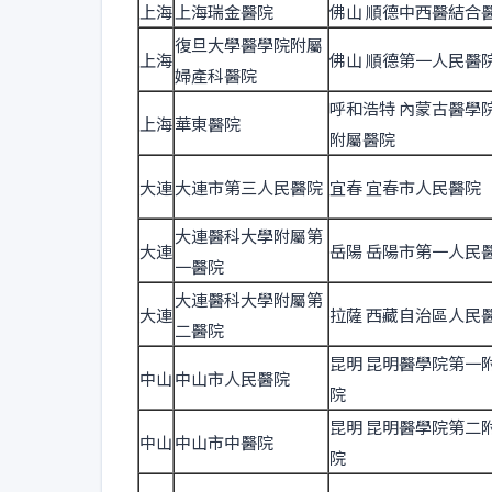
上海
上海瑞金醫院
佛山 順德中西醫結合
復旦大學醫學院附屬
上海
佛山 順德第一人民醫
婦產科醫院
呼和浩特 內蒙古醫學
上海
華東醫院
附屬醫院
大連
大連市第三人民醫院
宜春 宜春市人民醫院
大連醫科大學附屬第
大連
岳陽 岳陽市第一人民
一醫院
大連醫科大學附屬第
大連
拉薩 西藏自治區人民
二醫院
昆明 昆明醫學院第一
中山
中山市人民醫院
院
昆明 昆明醫學院第二
中山
中山市中醫院
院