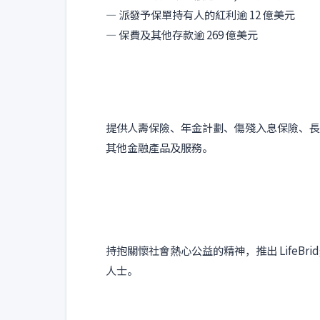
— 派發予保單持有人的紅利逾 12 億美元
— 保費及其他存款逾 269 億美元
提供人壽保險、年金計劃、傷殘入息保險、長
其他金融產品及服務。
持抱關懷社會熱心公益的精神，推出 LifeBrid
人士。