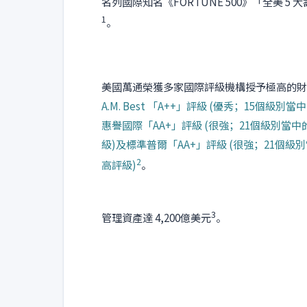
名列國際知名《FORTUNE 500》「全美 5
1
。
美國萬通榮獲多家國際評級機構授予極高的財
A.M. Best 「A++」評級 (優秀；15個級別
惠譽國際「AA+」評級 (很強；21個級別當
級)
及標準普爾「AA+」評級 (很強；21個級
2
高評級)
。
3
管理資產達 4,200億美元
。