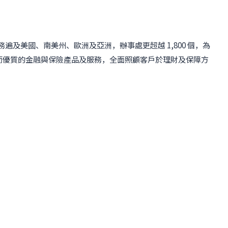
遍及美國、南美州、歐洲及亞洲，辦事處更超越 1,800 個，為
全面而優質的金融與保險產品及服務，全面照顧客戶於理財及保障方