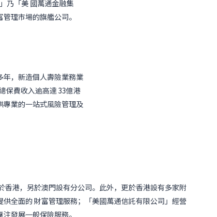
」乃「美 國萬通金融集
富管理市場的旗艦公司。
多年，新造個人壽險業務業
總保費收入逾高達 33億港
供專業的一站式風險管理及
設於香港，另於澳門設有分公司。此外，更於香港設有多家附
提供全面的 財富管理服務；「美國萬通信託有限公司」經營
專注發展一般保險服務。