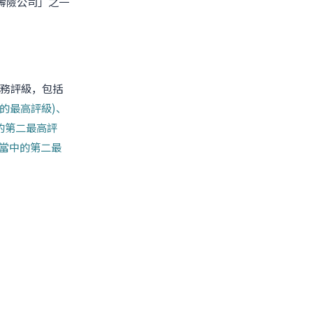
 大壽險公司」之一
務評級，包括
當中的最高評級)、
中的第二最高評
別當中的第二最