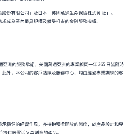
險股份有限公司」及日本「美國萬通生命保險株式會 社」。
務求成為區內最具規模及備受推崇的金融服務機構。
亞洲的服務承諾。美國萬通亞洲的專業顧問一年 365 日皆隨時
。此外，本公司的客戶熱線及服務中心，均由經過專業訓練的客
秉承穩健的經營作風，亦持抱積極開放的態度，於產品設計和專
戶提供既靈活又具創意的產品。