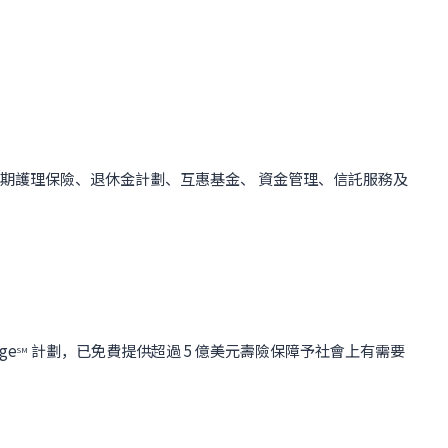
期護理保險、退休金計劃、互惠基金、 資金管理、信託服務及
ge
計劃，已免費提供超過 5 億美元壽險保障予社會上有需要
SM