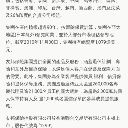
構，包括香港、泰國、新加坡、中國、馬來西亞、韓國、
菲律賓、澳洲、印尼、台灣、越南、新西蘭、澳門及汶萊
及26%印度的合資公司權益。
集團在區內植根超過90年。按壽險保費計算，集團在亞太
地區(日本除外)領先同業，並於大部分市場穩佔領導地
位。截至2010年11月30日，集團擁有總資產1,079億美
元。
友邦保險集團提供全面的產品及服務，涵蓋退休計劃、壽
險和意外及醫療保險，以滿足個人客戶在儲蓄及保障方面
的需要。此外，集團亦為企業客戶提供僱員 福利、信貸保
險和退休保障服務。集團透過遍佈亞太區逾260,000名專
屬代理及逾21,000名員工的龐大網絡，為超過2,300萬名個
人保單持有人及 逾1,000萬名團體保單的參與成員提供服
務。
友邦保險控股有限公司於香港聯合交易所有限公司主板上
市，股份代號為 ‘1299’。