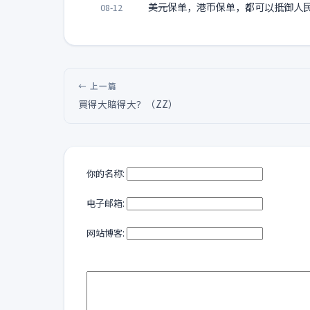
美元保单，港币保单，都可以抵御人
08-12
← 上一篇
買得大賠得大？（ZZ）
你的名称:
电子邮箱:
网站博客: