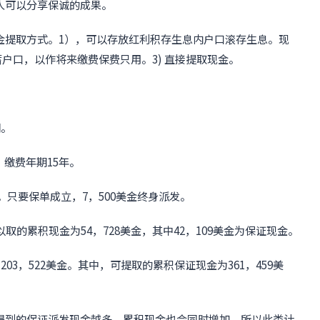
人可以分享保诚的成果。
金提取方式。1），可以存放红利积存生息内户口滚存生息。现
储蓄户口，以作将来缴费保费只用。3) 直接提取现金。
明。
，缴费年期15年。
。只要保单成立，7，500美金终身派发。
取的累积现金为54，728美金，其中42，109美金为保证现金。
03，522美金。其中，可提取的累积保证现金为361，459美
得到的保证派发现金越多，累积现金也会同时增加。所以此类计