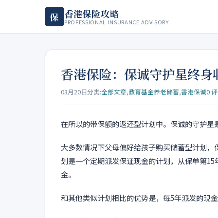
香港保险攻略
保
PROFESSIONAL INSURANCE ADVISORY
香港保险：保诚守护星终身
03月20日
分类:
全部文章
,
教育基金养老储蓄
,
香港保诚
0 
在所以的带保额的返还型计划中。保诚的守护星
大多数情况下父母偏好给孩子购买储蓄型计划，
划是一个定期派发保证现金的计划，从保单第15
金。
和其他类似计划相比的优势是，每5年派发的现