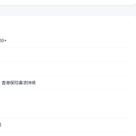
0+
 香港保险需求持续
费