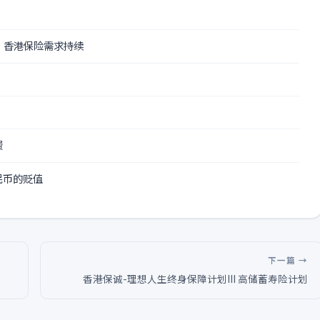
 香港保险需求持续
费
民币的贬值
下一篇 →
香港保诚-理想人生终身保障计划III 高储蓄寿险计划