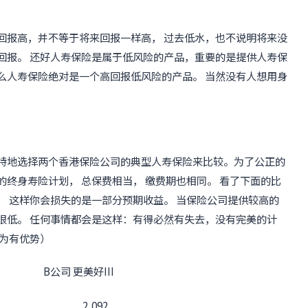
回报高，并不等于将来回报一样高， 过去低水，也不说明将来没
回报。 还好人寿保险是属于低风险的产品，重要的是提供人寿保
么人寿保险绝对是一个高回报低风险的产品。 当然没有人想用身
我特地选择两个香港保险公司的典型人寿保险来比较。为了公正的
的终身寿险计划， 总保费相当， 缴费期也相同。 看了下面的比
， 这样你会损失的是一部分预期收益。 当保险公司提供较高的
很低。 任何事情都会是这样：有得必然有失去，没有完美的计
字为有优势）
B公司 更美好III
2,092