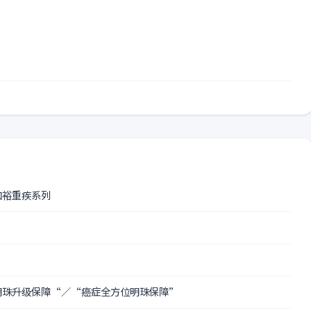
加裕重疾系列
位明珠升级保障“／“癌症全方位明珠保障”