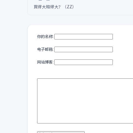
買得大賠得大？（ZZ）
你的名称:
电子邮箱:
网站博客: