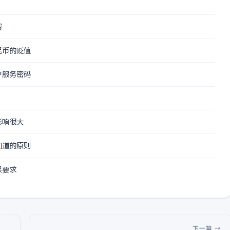
费
民币的贬值
户服务密码
影响很大
知道的原则
保要求
下一篇 →