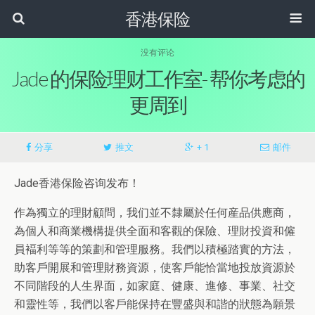
香港保险
没有评论
Jade 的保险理财工作室- 帮你考虑的
更周到
分享
推文
+ 1
邮件
Jade香港保险咨询发布！
作為獨立的理財顧問，我们並不隸屬於任何産品供應商，
為個人和商業機構提供全面和客觀的保險、理財投資和僱
員褔利等等的策劃和管理服務。我們以積極踏實的方法，
助客戶開展和管理財務資源，使客戶能恰當地投放資源於
不同階段的人生界面，如家庭、健康、進修、事業、社交
和靈性等，我們以客戶能保持在豐盛與和諧的狀態為願景